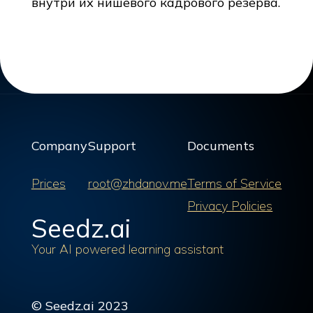
внутри их нишевого кадрового резерва.
Company
Support
Documents
Prices
root@zhdanov.me
Terms of Service
Privacy Policies
Seedz.ai
Your AI powered learning assistant
© Seedz.ai 2023