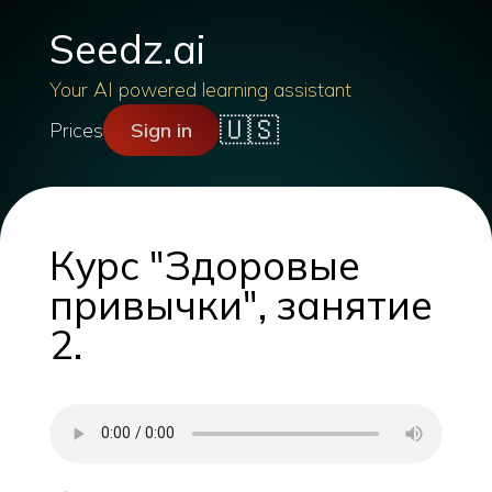
Seedz.ai
Your AI powered learning assistant
🇺🇸
Prices
Sign in
Курс "Здоровые
привычки", занятие
2.