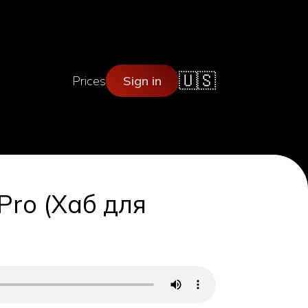
🇺🇸
Prices
Sign in
ro (Хаб для