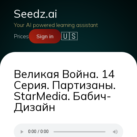
Seedz.ai
Your AI powered learning assistant
🇺🇸
Prices
Sign in
Великая Война. 14
Серия. Партизаны.
StarMedia. Бабич-
Дизайн