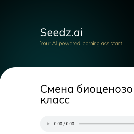
Seedz.ai
Your AI powered learning assistant
Смена биоценозов
класс