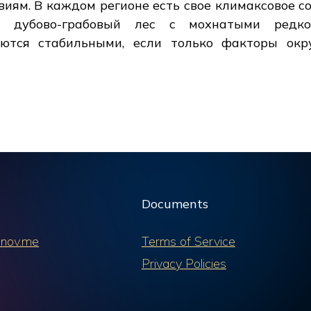
иям. В каждом регионе есть свое климаксовое со
я дубово-грабовый лес с мохнатыми редко
ются стабильными, если только факторы ок
Documents
nov.me
Terms of Service
Privacy Policies