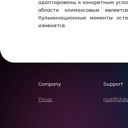
адаптированы к конкретным услов
области климаксовым являетс
Кульминационные моменты оста
изменятся.
Company
Support
Prices
root@zhda