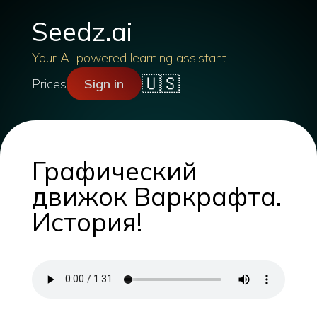
Seedz.ai
Your AI powered learning assistant
🇺🇸
Prices
Sign in
Графический
движок Варкрафта.
История!