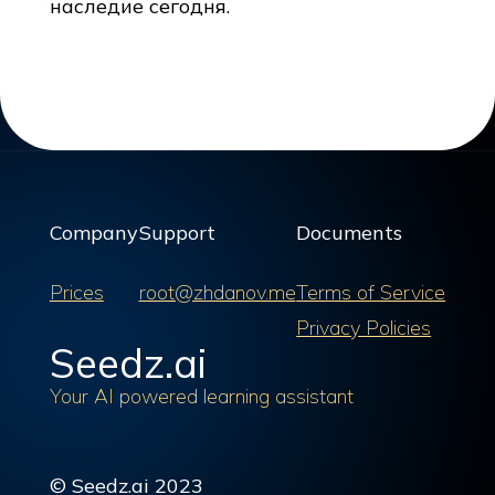
наследие сегодня.
Company
Support
Documents
Prices
root@zhdanov.me
Terms of Service
Privacy Policies
Seedz.ai
Your AI powered learning assistant
© Seedz.ai 2023