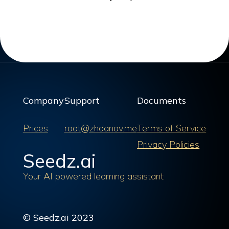
Company
Support
Documents
Prices
root@zhdanov.me
Terms of Service
Privacy Policies
Seedz.ai
Your AI powered learning assistant
© Seedz.ai 2023