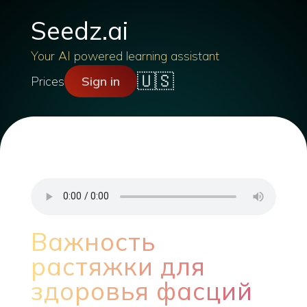
Seedz.ai
Your AI powered learning assistant
🇺🇸
Prices
Sign in
Важность
растяжки для
здоровья фасций