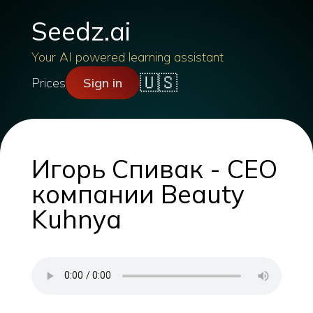
Seedz.ai
Your AI powered learning assistant
🇺🇸
Prices
Sign in
Игорь Спивак - СЕО
компании Beauty
Kuhnya