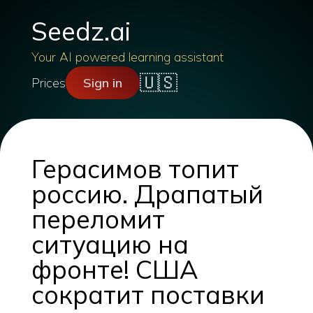
Seedz.ai
Your AI powered learning assistant
🇺🇸
Prices
Sign in
Герасимов топит
россию. Драпатый
переломит
ситуацию на
фронте! США
сократит поставки