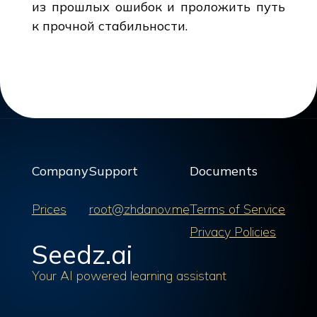
из прошлых ошибок и проложить путь
к прочной стабильности.
Company
Support
Documents
Prices
root@zhdanov.me
Terms of Service
Privacy Policies
Seedz.ai
Your AI powered learning assistant