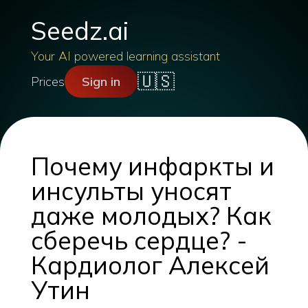
Seedz.ai
Your AI powered learning assistant
🇺🇸
Prices
Sign in
Почему инфаркты и
инсульты уносят
даже молодых? Как
сберечь сердце? -
Кардиолог Алексей
Утин