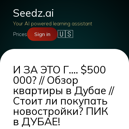
Seedz.ai
Your AI powered learning assistant
🇺🇸
Prices
Sign in
И ЗА ЭТО Г.... $500
000? // Обзор
квартиры в Дубае //
Стоит ли покупать
новостройки? ПИК
в ДУБАЕ!