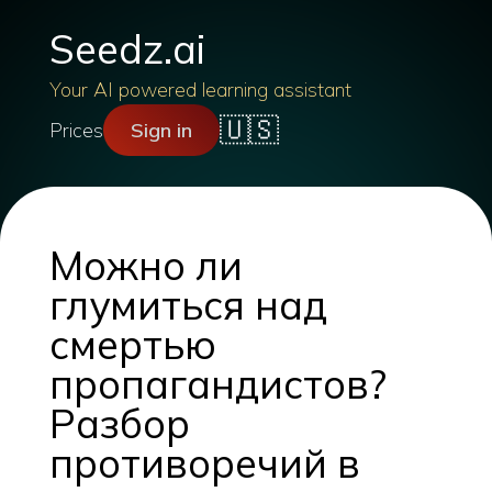
Seedz.ai
Your AI powered learning assistant
🇺🇸
Prices
Sign in
Можно ли
глумиться над
смертью
пропагандистов?
Разбор
противоречий в