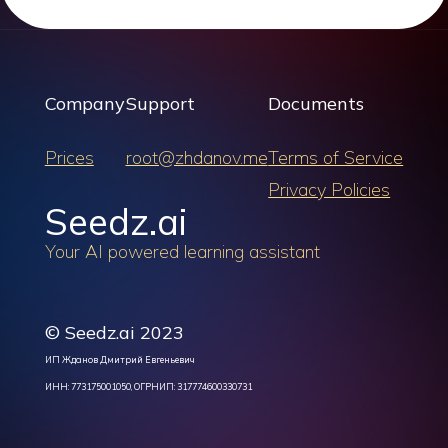
Company
Support
Documents
Prices
root@zhdanov.me
Terms of Service
Privacy Policies
Seedz.ai
Your AI powered learning assistant
© Seedz.ai 2023
ИП Жданов Дмитрий Евгеньевич
ИНН: 773175001050, ОГРНИП: 317774600330731