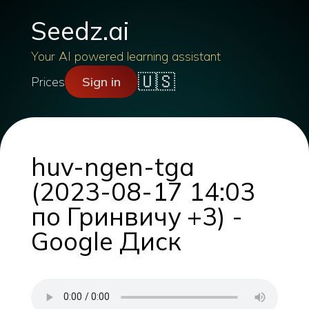
Seedz.ai
Your AI powered learning assistant
🇺🇸
Prices
Sign in
huv-ngen-tga
(2023-08-17 14:03
по Гринвичу +3) -
Google Диск