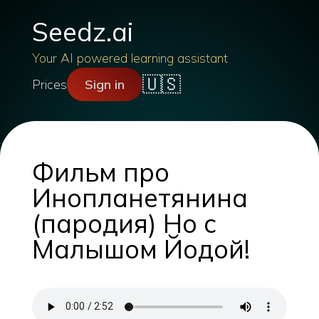
Seedz.ai
Your AI powered learning assistant
🇺🇸
Prices
Sign in
Фильм про
Инопланетянина
(пародия) Но с
Малышом Йодой!