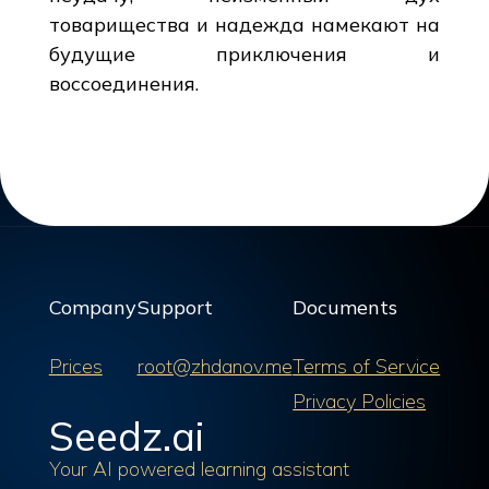
товарищества и надежда намекают на
будущие приключения и
воссоединения.
Company
Support
Documents
Prices
root@zhdanov.me
Terms of Service
Privacy Policies
Seedz.ai
Your AI powered learning assistant