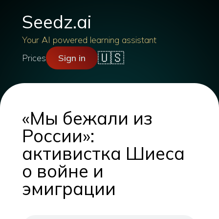
Seedz.ai
Your AI powered learning assistant
🇺🇸
Prices
Sign in
«Мы бежали из
России»:
активистка Шиеса
о войне и
эмиграции