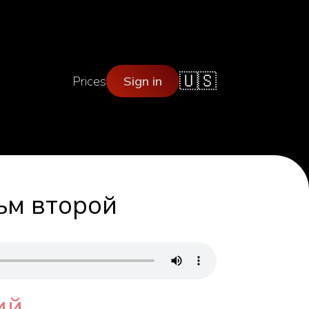
🇺🇸
Prices
Sign in
ьм второй
ий