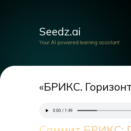
Seedz.ai
Your AI powered learning assistant
«БРИКС. Горизонт
Саммит БРИКС: 