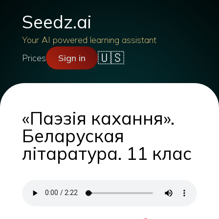
Seedz.ai
Your AI powered learning assistant
🇺🇸
Prices
Sign in
«Паэзія кахання».
Беларуская
літаратура. 11 клас