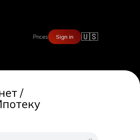
🇺🇸
Prices
Sign in
ет /
Ипотеку