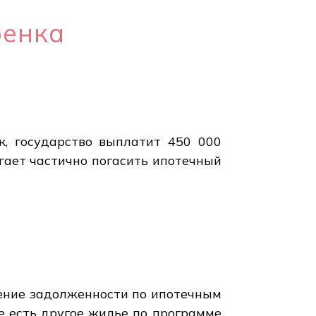
бенка
к, государство выплатит 450 000
огает частично погасить ипотечный
щение задолженности по ипотечным
же есть другое жилье по программе