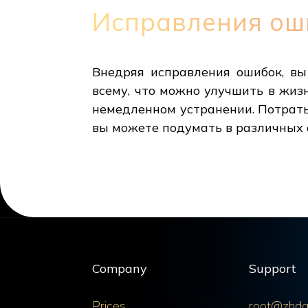
Исправления оши
Внедряя исправления ошибок, вы
всему, что можно улучшить в жизн
немедленном устранении. Потрать
вы можете подумать в различных 
Company
Support
Prices
root@zhda