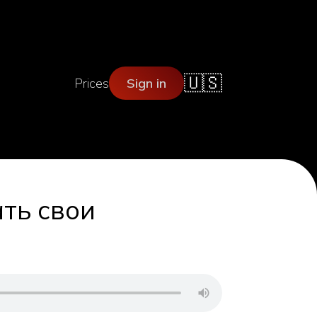
🇺🇸
Prices
Sign in
ать свои