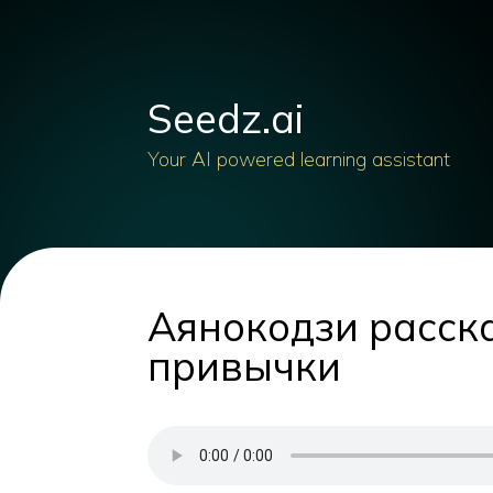
Seedz.ai
Your AI powered learning assistant
Аянокодзи расска
привычки