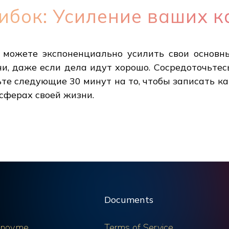
бок: Усиление ваших к
 можете экспоненциально усилить свои основны
и, даже если дела идут хорошо. Сосредоточьтес
те следующие 30 минут на то, чтобы записать ка
сферах своей жизни.
Documents
nov.me
Terms of Service