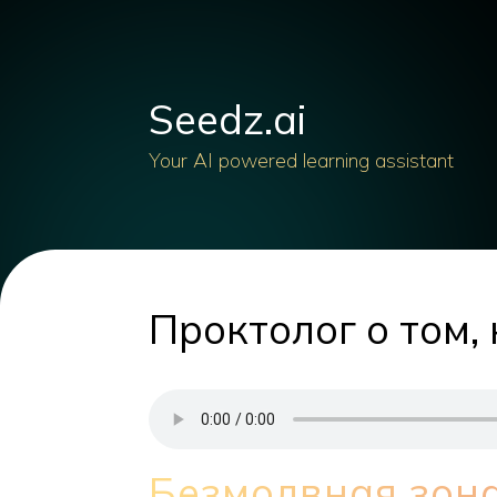
Seedz.ai
Your AI powered learning assistant
Проктолог о том,
Безмолвная зона