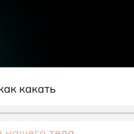
 как какать
 нашего тела