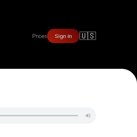
🇺🇸
Prices
Sign in