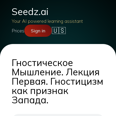
Seedz.ai
Your AI powered learning assistant
🇺🇸
Prices
Sign in
Гностическое
Мышление. Лекция
Первая. Гностицизм
как признак
Запада.