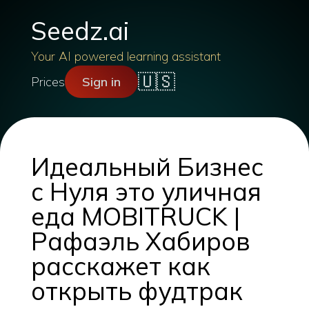
Seedz.ai
Your AI powered learning assistant
🇺🇸
Prices
Sign in
Идеальный Бизнес
с Нуля это уличная
еда MOBITRUCK |
Рафаэль Хабиров
расскажет как
открыть фудтрак