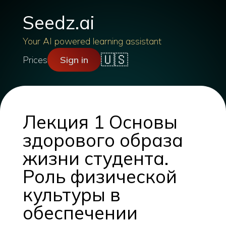
Seedz.ai
Your AI powered learning assistant
🇺🇸
Prices
Sign in
Лекция 1 Основы
здорового образа
жизни студента.
Роль физической
культуры в
обеспечении