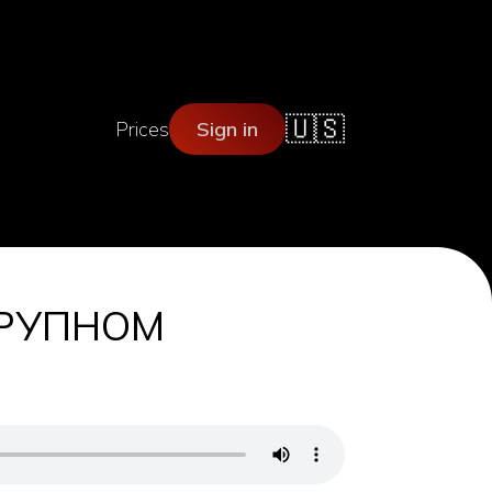
🇺🇸
Prices
Sign in
 КРУПНОМ