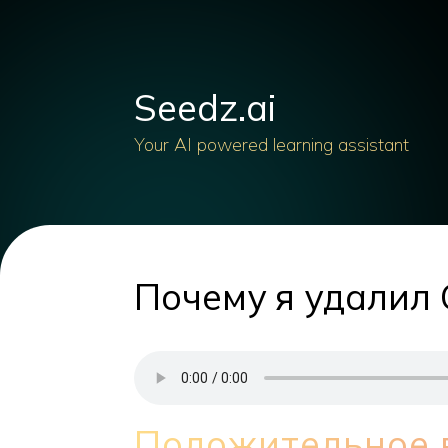
Seedz.ai
Your AI powered learning assistant
Почему я удалил
Положительное 