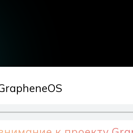
 GrapheneOS
внимание к проекту Gra