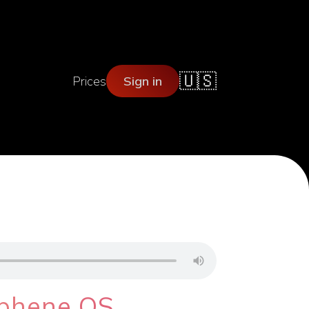
🇺🇸
Prices
Sign in
phene OS