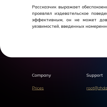
Рассказчик выражает обеспокоенн
проявлял издевательское поведе
эффективным, он не может дов
уязвимостей, введенных намеренн
Company
Support
Prices
root@zhda