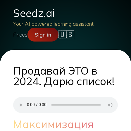
Seedz.ai
Your AI powered learning assistant
🇺🇸
Prices
Sign in
Продавай ЭТО в
2024. Дарю список!
Максимизация