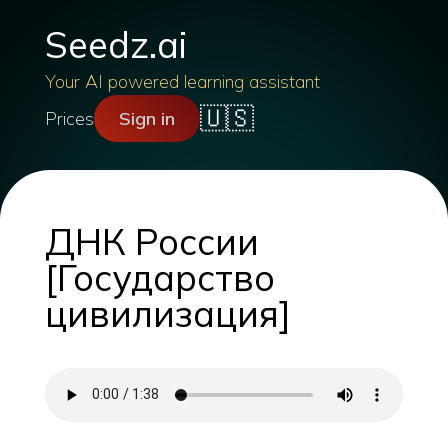
Seedz.ai
Your AI powered learning assistant
🇺🇸
Prices
Sign in
ДНК России
[Государство
цивилизация]