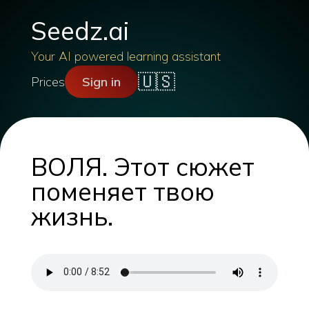
Seedz.ai
Your AI powered learning assistant
🇺🇸
Prices
Sign in
ВОЛЯ. Этот сюжет
поменяет твою
жизнь.