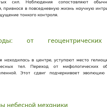
тых сил. Наблюдения сопоставляют обычн
 привнося в повседневную жизнь научную интри
щущение тонкого контроля.
ходы: от геоцентрически
я находилась в центре, уступают место гелио
бесных тел. Переход от мифологических о
еленной. Этот сдвиг подчеркивает эволюцию
пы небесной механики