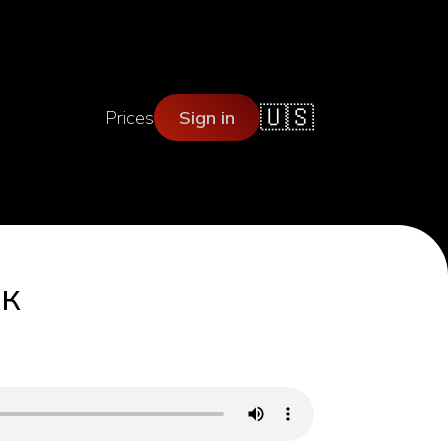
🇺🇸
Prices
Sign in
ак