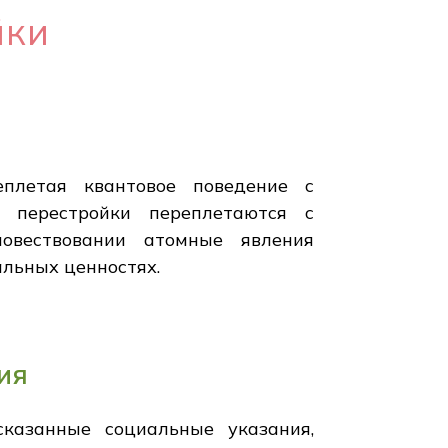
йки
еплетая квантовое поведение с
 перестройки переплетаются с
овествовании атомные явления
альных ценностях.
ия
казанные социальные указания,