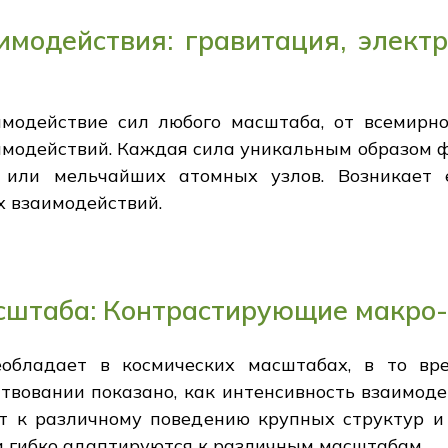
модействия: гравитация, элект
модействие сил любого масштаба, от всемирн
модействий. Каждая сила уникальным образом ф
р или мельчайших атомных узлов. Возникает 
х взаимодействий.
сштаба: Контрастирующие макро-
обладает в космических масштабах, в то вр
твовании показано, как интенсивность взаимоде
ит к различному поведению крупных структур и
и гибко адаптируются к различным масштабам.