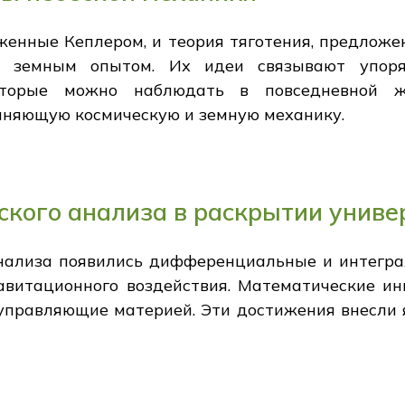
женные Кеплером, и теория тяготения, предложе
 земным опытом. Их идеи связывают упоря
оторые можно наблюдать в повседневной ж
диняющую космическую и земную механику.
кого анализа в раскрытии униве
нализа появились дифференциальные и интегр
витационного воздействия. Математические ин
управляющие материей. Эти достижения внесли я