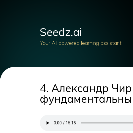
Seedz.ai
Your AI powered learning assistant
4. Александр Чир
фундаментальные