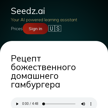
Seedz.ai
Your AI powered learning assistant
🇺🇸
Prices
Sign in
Рецепт
божественного
домашнего
гамбургера