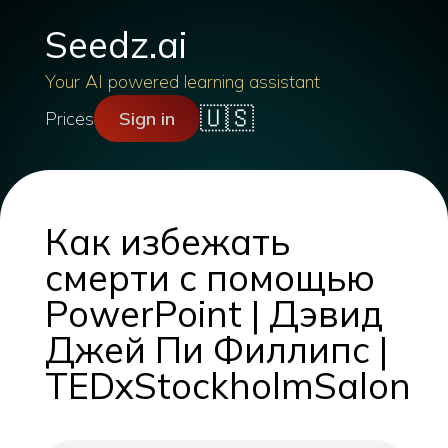
Seedz.ai
Your AI powered learning assistant
🇺🇸
Prices
Sign in
Как избежать
смерти с помощью
PowerPoint | Дэвид
Джей Пи Филлипс |
TEDxStockholmSalon