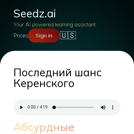
Seedz.ai
Your AI powered learning assistant
🇺🇸
Prices
Sign in
Последний шанс
Керенского
Абсурдные