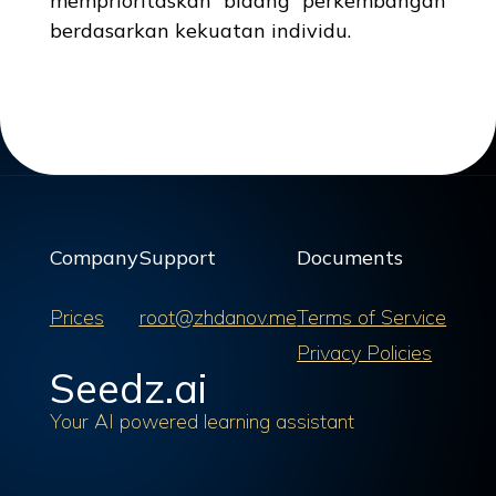
memprioritaskan bidang perkembangan
berdasarkan kekuatan individu.
Company
Support
Documents
Prices
root@zhdanov.me
Terms of Service
Privacy Policies
Seedz.ai
Your AI powered learning assistant