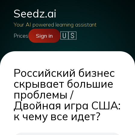
Seedz.ai
Your AI powered learning assistant
🇺🇸
Prices
Sign in
Российский бизнес
скрывает большие
проблемы /
Двойная игра США:
к чему все идет?