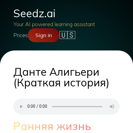
Seedz.ai
Your AI powered learning assistant
🇺🇸
Prices
Sign in
Данте Алигьери
(Краткая история)
Ранняя жизнь