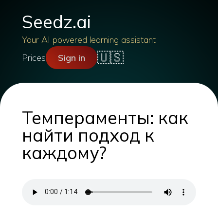
Seedz.ai
Your AI powered learning assistant
🇺🇸
Prices
Sign in
Темпераменты: как
найти подход к
каждому?