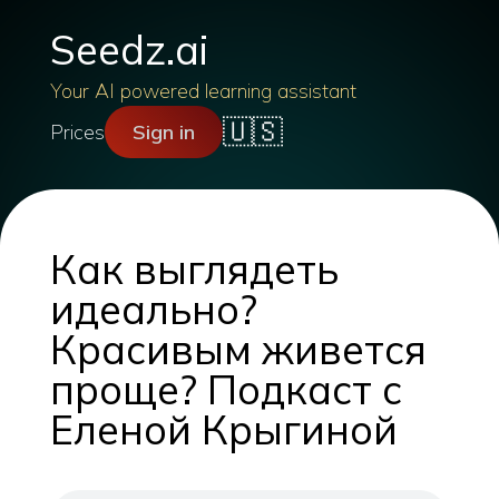
Seedz.ai
Your AI powered learning assistant
🇺🇸
Prices
Sign in
Как выглядеть
идеально?
Красивым живется
проще? Подкаст с
Еленой Крыгиной