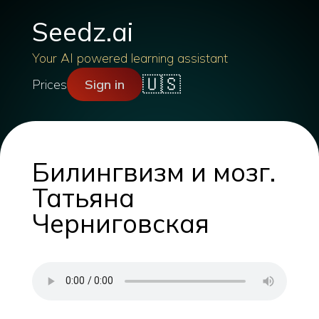
Seedz.ai
Your AI powered learning assistant
🇺🇸
Prices
Sign in
Билингвизм и мозг.
Татьяна
Черниговская