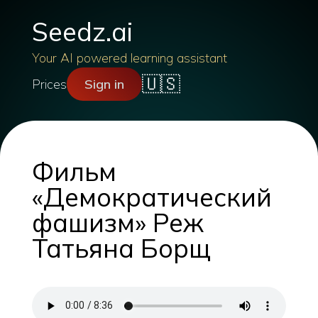
Seedz.ai
Your AI powered learning assistant
🇺🇸
Prices
Sign in
Фильм
«Демократический
фашизм» Реж
Татьяна Борщ