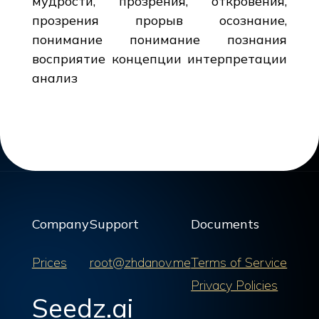
мудрости, прозрения, откровения,
прозрения прорыв осознание,
понимание понимание познания
восприятие концепции интерпретации
анализ
Company
Support
Documents
Prices
root@zhdanov.me
Terms of Service
Privacy Policies
Seedz.ai