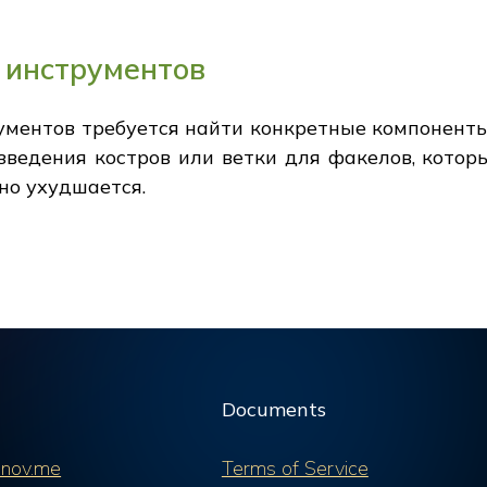
 инструментов
ументов требуется найти конкретные компоненты
зведения костров или ветки для факелов, кото
но ухудшается.
Documents
nov.me
Terms of Service