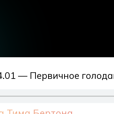
24.01 — Первичное голод
а Тима Бертона