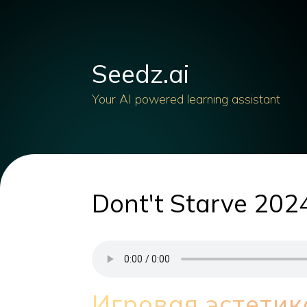
Seedz.ai
Your AI powered learning assistant
Dont't Starve 20
Игровая эстетик