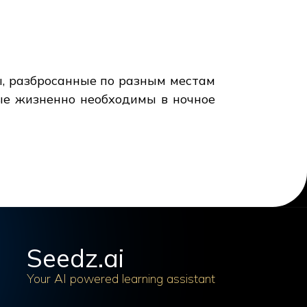
, разбросанные по разным местам
рые жизненно необходимы в ночное
Seedz.ai
Your AI powered learning assistant