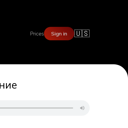
🇺🇸
Prices
Sign in
ание