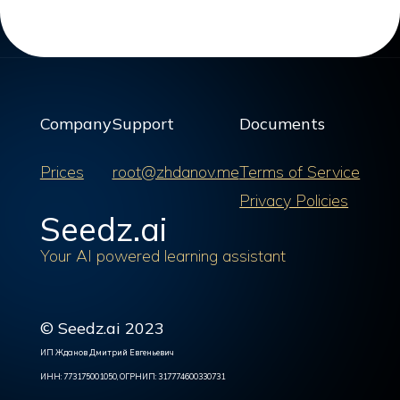
Company
Support
Documents
Prices
root@zhdanov.me
Terms of Service
Privacy Policies
Seedz.ai
Your AI powered learning assistant
© Seedz.ai 2023
ИП Жданов Дмитрий Евгеньевич
ИНН: 773175001050, ОГРНИП: 317774600330731