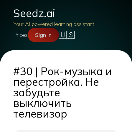
Seedz.ai
Your AI powered learning assistant
🇺🇸
Prices
Sign in
#30 | Рок-музыка и
перестройка. Не
забудьте
выключить
телевизор