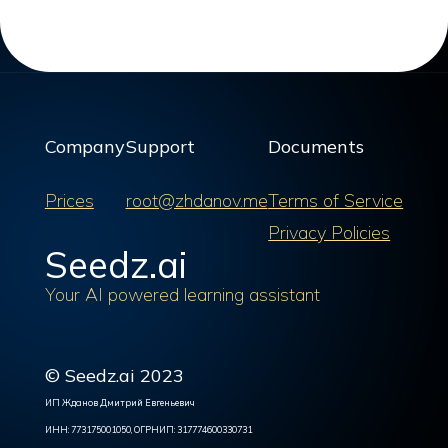
Company
Support
Documents
Prices
root@zhdanov.me
Terms of Service
Privacy Policies
Seedz.ai
Your AI powered learning assistant
© Seedz.ai 2023
ИП Жданов Дмитрий Евгеньевич
ИНН: 773175001050, ОГРНИП: 317774600330731