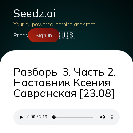
Seedz.ai
Your AI powered learning assistant
🇺🇸
Prices
Sign in
Разборы 3. Часть 2.
Наставник Ксения
Савранская [23.08]