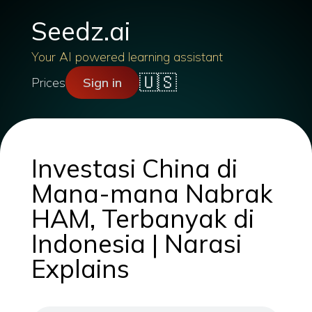
Seedz.ai
Your AI powered learning assistant
🇺🇸
Prices
Sign in
Investasi China di
Mana-mana Nabrak
HAM, Terbanyak di
Indonesia | Narasi
Explains