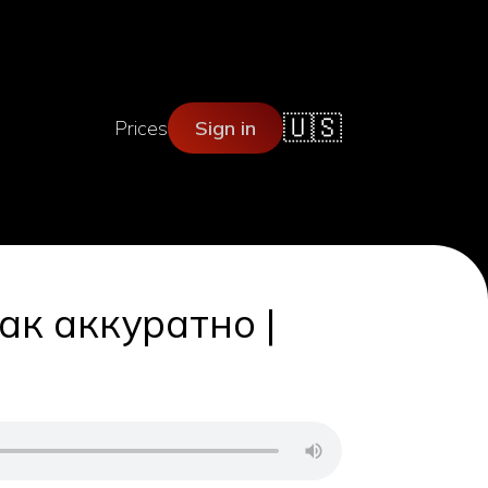
🇺🇸
Prices
Sign in
ак аккуратно |