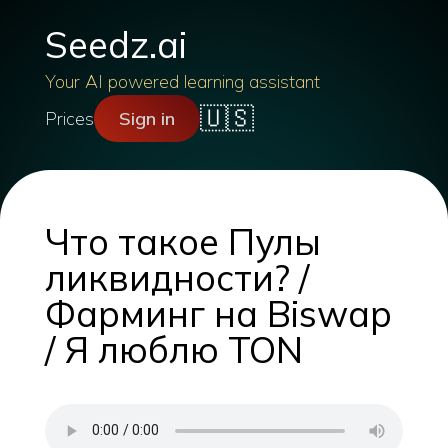
Seedz.ai
Your AI powered learning assistant
🇺🇸
Prices
Sign in
Что такое Пулы
ликвидности? /
Фарминг на Biswap
/ Я люблю TON