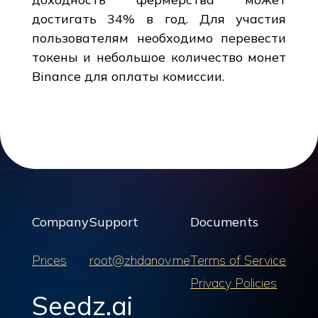
достигать 34% в год. Для участия
пользователям необходимо перевести
токены и небольшое количество монет
Binance для оплаты комиссии.
Company
Support
Documents
Prices
root@zhdanov.me
Terms of Service
Privacy Policies
Seedz.ai