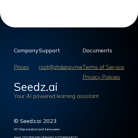
Company
Support
Documents
Prices
root@zhdanov.me
Terms of Service
Privacy Policies
Seedz.ai
Your AI powered learning assistant
© Seedz.ai 2023
ИП Жданов Дмитрий Евгеньевич
ИНН: 773175001050, ОГРНИП: 317774600330731