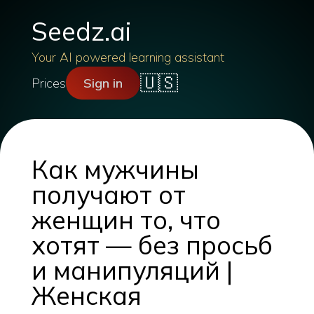
Seedz.ai
Your AI powered learning assistant
🇺🇸
Prices
Sign in
Как мужчины
получают от
женщин то, что
хотят — без просьб
и манипуляций |
Женская