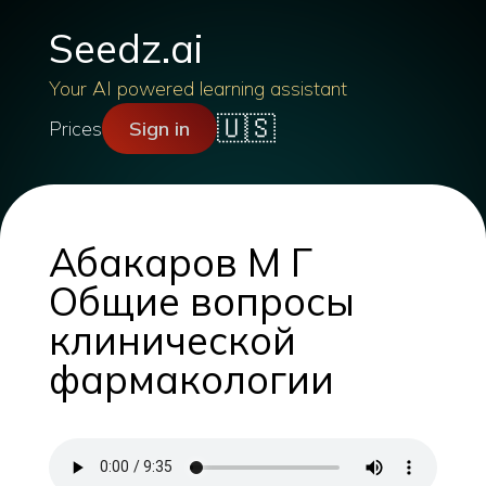
Seedz.ai
Your AI powered learning assistant
🇺🇸
Prices
Sign in
Абакаров М Г
Общие вопросы
клинической
фармакологии