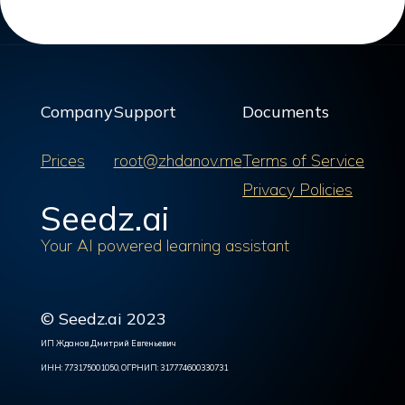
Company
Support
Documents
Prices
root@zhdanov.me
Terms of Service
Privacy Policies
Seedz.ai
Your AI powered learning assistant
© Seedz.ai 2023
ИП Жданов Дмитрий Евгеньевич
ИНН: 773175001050, ОГРНИП: 317774600330731