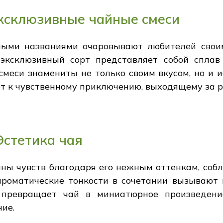
эксклюзивные чайные смеси
ными названиями очаровывают любителей сво
эксклюзивный сорт представляет собой спла
меси знамениты не только своим вкусом, но и и
ет к чувственному приключению, выходящему за р
Эстетика чая
ганы чувств благодаря его нежным оттенкам, со
 ароматические тонкости в сочетании вызывают 
 превращает чай в миниатюрное произведение
ние.