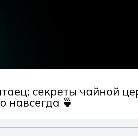
таец: секреты чайной це
о навсегда 🍵