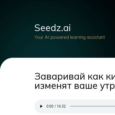
Seedz.ai
Your AI powered learning assistant
Заваривай как ки
изменят ваше утр