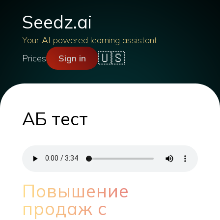
Seedz.ai
Your AI powered learning assistant
🇺🇸
Prices
Sign in
АБ тест
Повышение
продаж с