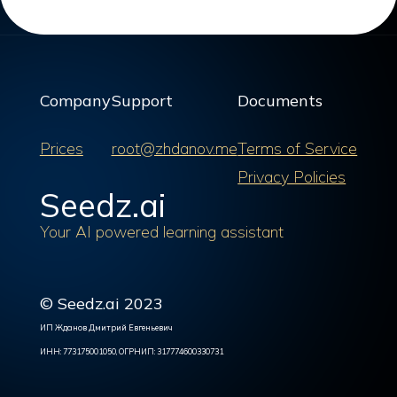
Company
Support
Documents
Prices
root@zhdanov.me
Terms of Service
Privacy Policies
Seedz.ai
Your AI powered learning assistant
© Seedz.ai 2023
ИП Жданов Дмитрий Евгеньевич
ИНН: 773175001050, ОГРНИП: 317774600330731