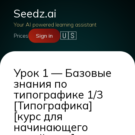
Seedz.ai
Your AI powered learning assistant
🇺🇸
Prices
Sign in
Урок 1 — Базовые
знания по
типографике 1/3
[Типографика]
[курс для
начинающего