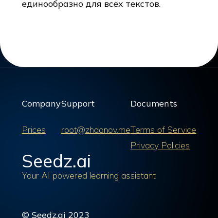
единообразно для всех текстов.
Company
Support
Documents
Prices
root@zhdanov.me
Terms of Service
Privacy Policies
Seedz.ai
Your AI powered learning assistant
© Seedz.ai 2023