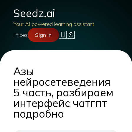
Seedz.ai
Your AI powered learning assistant
🇺🇸
Prices
Sign in
Азы
нейросетеведения
5 часть, разбираем
интерфейс чатгпт
подробно